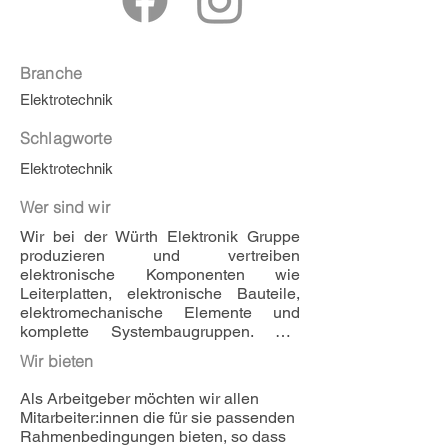
Branche
Elektrotechnik
Schlagworte
Elektrotechnik
Wer sind wir
Wir bei der Würth Elektronik Gruppe 
produzieren und vertreiben 
elektronische Komponenten wie 
Leiterplatten, elektronische Bauteile, 
elektromechanische Elemente und 
komplette Systembaugruppen. Die 
Gruppe ist mit drei Geschäftsbereichen 
Wir bieten
auf verschiedenen Märkten 
international aktiv und das mit rund 
Als Arbeitgeber möchten wir allen 
7.900 Mitarbeitenden, viel Teamgeist 
Mitarbeiter:innen die für sie passenden 
und ebenso viel Leidenschaft. Damit 
Rahmenbedingungen bieten, so dass 
zählt Würth Elektronik zu den 