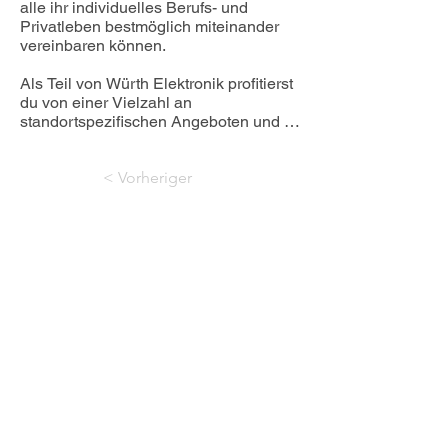
alle ihr individuelles Berufs- und 
erfolgreichsten Gesellschaften der 
Privatleben bestmöglich miteinander 
Würth-Gruppe.
vereinbaren können.

Als Teil von Würth Elektronik profitierst 
du von einer Vielzahl an 
standortspezifischen Angeboten und 
Vorteilen. Eine Auswahl findest du 
direkt auf der Stellenanzeige oder auch 
< Vorheriger
in der Standortvorstellung. Alternativ 
sprich uns doch einfach persönlich im 
Bewerbungsgespräch an.
Nächster >
06181 93760
sekretariat@ludwig-
geissler-schule.de