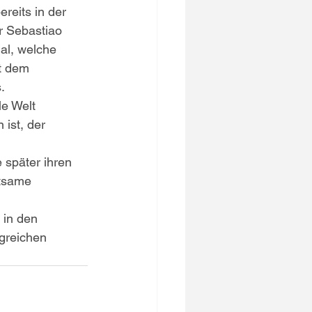
eits in der 
er Sebastiao 
gal, welche 
t dem 
.
le Welt 
ist, der 
 später ihren 
ltsame 
 
 in den 
lgreichen 