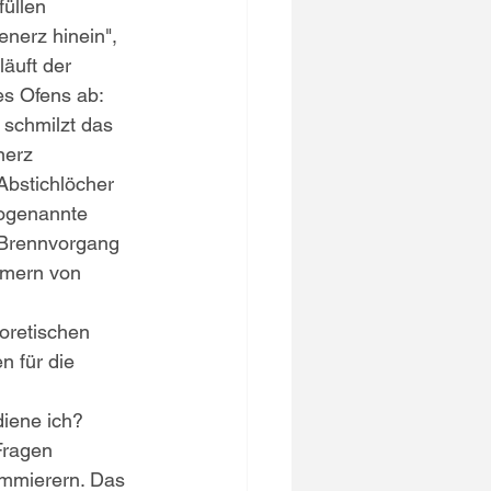
üllen 
enerz hinein", 
läuft der 
s Ofens ab:  
 schmilzt das 
nerz 
Abstichlöcher 
sogenannte 
Brennvorgang 
mmern von 
oretischen 
 für die 
diene ich? 
Fragen 
ammierern. Das 