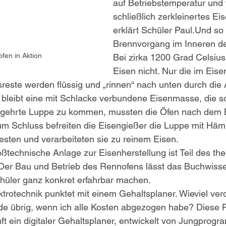
auf Betriebstemperatur und f
schließlich zerkleinertes Eis
erklärt Schüler Paul.Und so 
Brennvorgang im Inneren de
fen in Aktion
Bei zirka 1200 Grad Celsius
Eisen nicht. Nur die im Eise
reste werden flüssig und „rinnen“ nach unten durch die 
 bleibt eine mit Schlacke verbundene Eisenmasse, die 
egehrte Luppe zu kommen, mussten die Öfen nach dem 
m Schluss befreiten die Eisengießer die Luppe mit Hä
sten und verarbeiteten sie zu reinem Eisen.
ßtechnische Anlage zur Eisenherstellung ist Teil des the
Der Bau und Betrieb des Rennofens lässt das Buchwissen
hüler ganz konkret erfahrbar machen.
trotechnik punktet mit einem Gehaltsplaner. Wieviel ver
nde übrig, wenn ich alle Kosten abgezogen habe? Diese 
ft ein digitaler Gehaltsplaner, entwickelt von Jungprogr