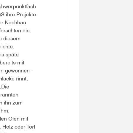
chwerpunktfach 
S ihre Projekte.
er Nachbau 
orschten die 
u diesem 
hichte:
ins späte 
ereits mit 
en gewonnen - 
lacke rinnt, 
„Die 
rannten 
n ihn zum 
ehm. 
den Ofen mit 
 Holz oder Torf 