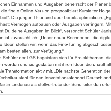
hen Einnahmen und Ausgaben beherrscht der Planer ber
 die finale Online-Version prognostiziert Kursleiter Holg
it“. Die jungen IT-ler sind aber bereits optimistisch: „E
u hast: Vermögen aufbauen oder Ausgaben verringern. Mi
t Du deine Ausgaben im Blick“, verspricht Schüler Janis
 ist zuversichtlich: „Unser neuer Rechner soll die digita
e Ideen stellen wir, wenn das Fine-Tuning abgeschlossen 
m besten allen, zur Verfügung.“
 Schüler der LGS begeistern sich für Projektthemen, die
en werden und sie gestalten mit ihren Ideen die unaufha
le Transformation aktiv mit. „Die nächste Generation der
chniker steht für den Innvotationsstandort Deutschland
Martin Lindenau als stellvertretender Schulleiter den erfo
n.