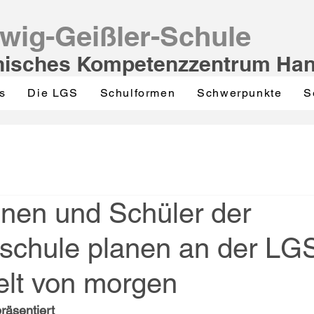
wig-Geißler-Schule
nisches Kompetenzzentrum Ha
s
Die LGS
Schulformen
Schwerpunkte
S
nnen und Schüler der
schule planen an der LGS
lt von morgen
räsentiert