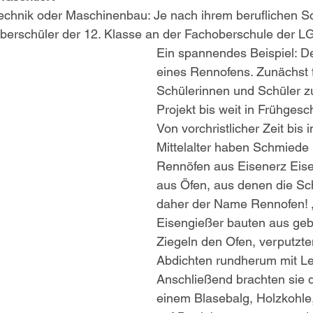
echnik oder Maschinenbau: Je nach ihrem beruflichen S
oberschüler der 12. Klasse an der Fachoberschule der LG
Ein spannendes Beispiel: D
eines Rennofens. Zunächst f
Schülerinnen und Schüler z
Projekt bis weit in Frühgesc
Von vorchristlicher Zeit bis 
Mittelalter haben Schmiede b
Rennöfen aus Eisenerz Eis
aus Öfen, aus denen die Sch
daher der Name Rennofen! 
Eisengießer bauten aus geb
Ziegeln den Ofen, verputzte
Abdichten rundherum mit L
Anschließend brachten sie 
einem Blasebalg, Holzkohle,