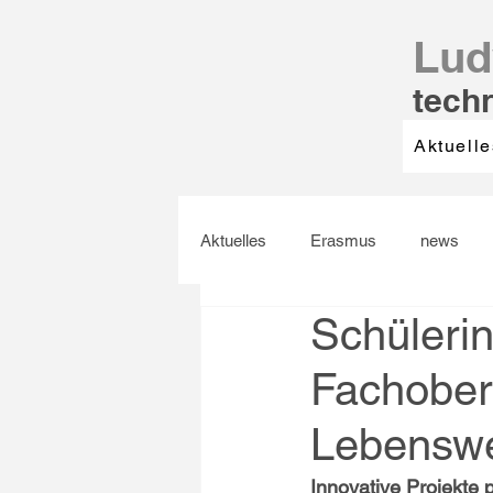
Lud
tech
Aktuelle
Aktuelles
Erasmus
news
Schüleri
Fachober
Lebenswe
Innovative Projekte p