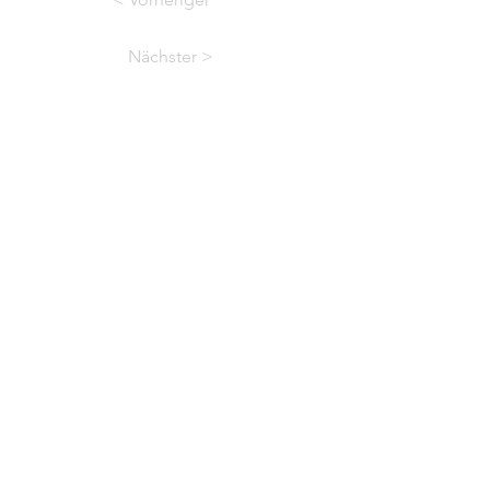
Nächster >
06181 93760
sekretariat@ludwig-
geissler-schule.de
Akademiestraße 41,
63450 Hanau
Anfahrt
Impressum