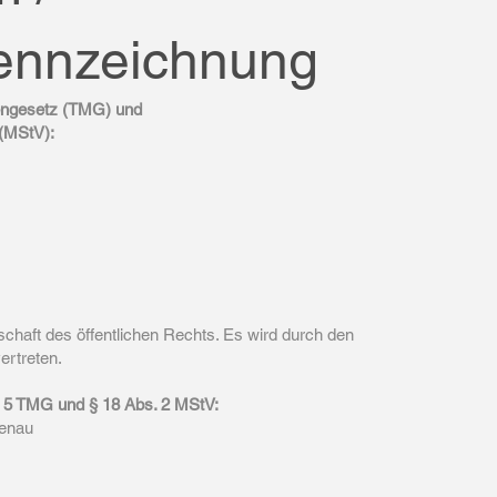
ennzeichnung
iengesetz (TMG) und
 (MStV):
chaft des öffentlichen Rechts. Es wird durch den
ertreten.
d § 5 TMG und § 18 Abs. 2 MStV:
denau