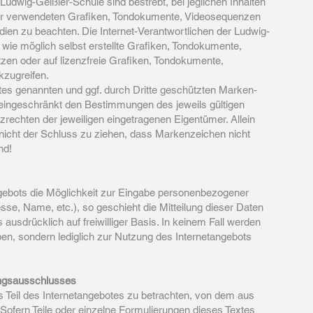
 Ludwig-Geißler-Schule sind bestrebt, bei jeglichen Inhalten
der verwendeten Grafiken, Tondokumente, Videosequenzen
dien zu beachten. Die Internet-Verantwortlichen der Ludwig-
wie möglich selbst erstellte Grafiken, Tondokumente,
en oder auf lizenzfreie Grafiken, Tondokumente,
zugreifen.
otes genannten und ggf. durch Dritte geschützten Marken-
eingeschränkt den Bestimmungen des jeweils gültigen
rechten der jeweiligen eingetragenen Eigentümer. Allein
nicht der Schluss zu ziehen, dass Markenzeichen nicht
nd!
gebots die Möglichkeit zur Eingabe personenbezogener
sse, Name, etc.), so geschieht die Mitteilung dieser Daten
usdrücklich auf freiwilliger Basis. In keinem Fall werden
ben, sondern lediglich zur Nutzung des Internetangebots
ngsausschlusses
s Teil des Internetangebotes zu betrachten, von dem aus
 Sofern Teile oder einzelne Formulierungen dieses Textes