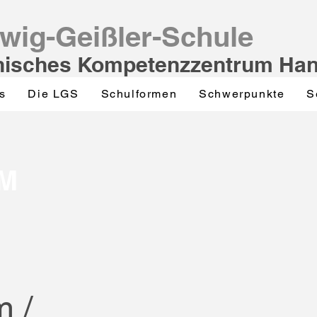
wig-Geißler-Schule
nisches Kompetenzzentrum Ha
s
Die LGS
Schulformen
Schwerpunkte
S
M
 /