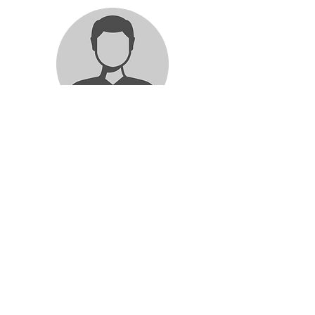
E. Schäfer
Koordination Bibliothek und LMF
elmar.schaefer@ludwig-geissler-
schule.de
06181 93760