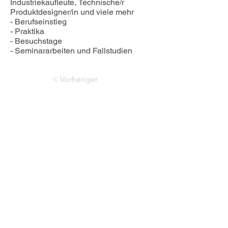
Industriekaufleute, Technische/r 
optischen Komponenten in 
Produktdesigner/in und viele mehr

Smartphones, Autos, Medizintechnik 
- Berufseinstieg

und vielem mehr. Unserem 
- Praktika

internationalen Team gelingt es 
- Besuchstage

tagtäglich neue Maßstäbe zu setzen 
- Seminararbeiten und Fallstudien
und komplexe Projekte erfolgreich 
umzusetzen.
< Vorheriger
Nächster >
06181 93760
sekretariat@ludwig-
geissler-schule.de