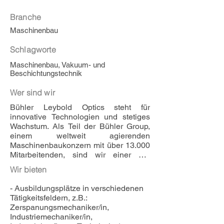
Branche
Maschinenbau
Schlagworte
Maschinenbau, Vakuum- und
Beschichtungstechnik
Wer sind wir
Bühler Leybold Optics steht für 
innovative Technologien und stetiges 
Wachstum. Als Teil der Bühler Group, 
einem weltweit agierenden 
Maschinenbaukonzern mit über 13.000 
Mitarbeitenden, sind wir einer der 
führenden Hersteller von Hightech-
Wir bieten
Dünnfilm-
Vakuumbeschichtungsanlagen. Seit 
- Ausbildungsplätze in verschiedenen 
mehr als 150 Jahren bieten wir unseren 
Tätigkeitsfeldern, z.B.: 
Kunden ein breites Angebot an 
Zerspanungsmechaniker/in, 
Anlagen für die Beschichtung von 
Industriemechaniker/in, 
Architekturglas, Brillengläsern, 