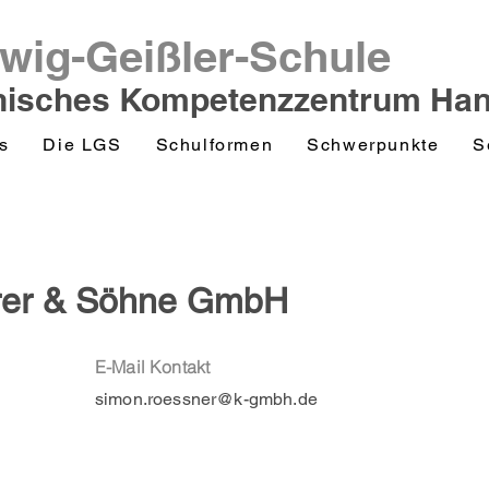
wig-Geißler-Schule
nisches Kompetenzzentrum Ha
s
Die LGS
Schulformen
Schwerpunkte
S
rer & Söhne GmbH
E-Mail Kontakt
simon.roessner@k-gmbh.de