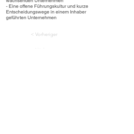
wachsenden Unternehmen

- Eine offene Führungskultur und kurze 
Entscheidungswege in einem Inhaber 
geführten Unternehmen
< Vorheriger
Nächster >
06181 93760
sekretariat@ludwig-
geissler-schule.de
Akademiestraße 41,