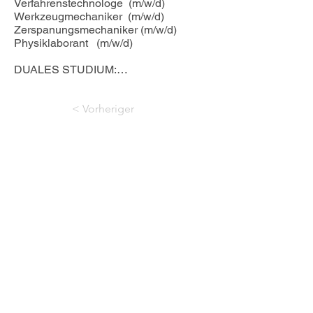
Verfahrenstechnologe  (m/w/d)

Werkzeugmechaniker  (m/w/d)

Zerspanungsmechaniker (m/w/d)

Physiklaborant   (m/w/d)

DUALES STUDIUM:

Bachelor of Sience – Cyber Security  
(m/w/d)

< Vorheriger
Bachelor of Sience – Informatik  
(m/w/d)

Bachelor of Engineering – 
Nächster >
Elektrotechnik ( m/w/d)

Bachelor of Engineering – Mechatronik 
( m/w/d)

Bachelor of Engineering – 
Maschinenbau ( m/w/d)
06181 93760
sekretariat@ludwig-
geissler-schule.de